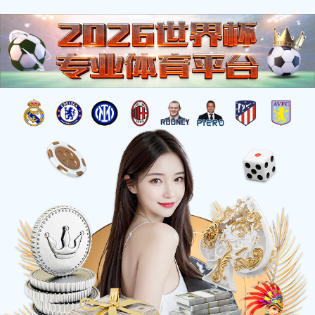
注册入口
米兰在线官网
· 体育观看更
便捷
连接你的赛事视野，打造球迷专属的数字主场。
米兰在线
官网网页版
提供多终端支持、高清视频、 实时比分与赛事
推荐，让你随时随地畅享体育内容。
网页端入口