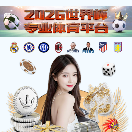
注册入口
米兰在线官网
· 体育观看更
便捷
连接你的赛事视野，打造球迷专属的数字主场。
米兰在线
官网网页版
提供多终端支持、高清视频、 实时比分与赛事
推荐，让你随时随地畅享体育内容。
网页端入口